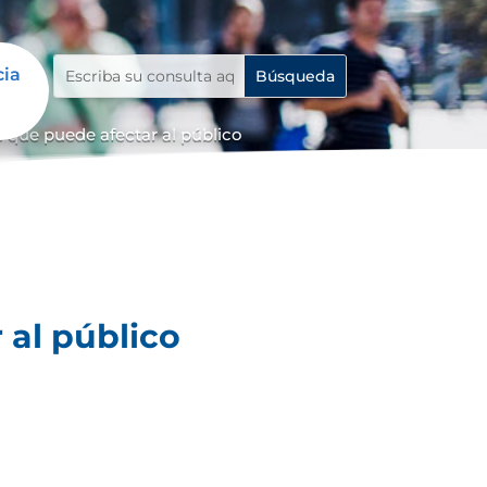
cia
 que puede afectar al público
 al público