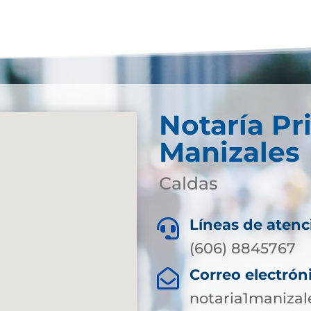
Notaría Pr
Manizales
Caldas
Líneas de atenc

(606) 8845767
Correo electrón

notaria1maniza