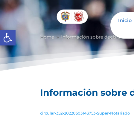
Inicio
Abrir barra de herramientas
Home
Información sobre decisiones qu
9
Información sobre d
circular-352-20220503143753-Super-Notariado