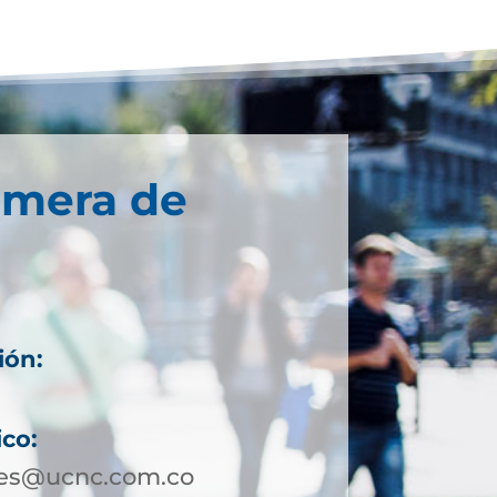
imera de
ión:
ico:
les@ucnc.com.co