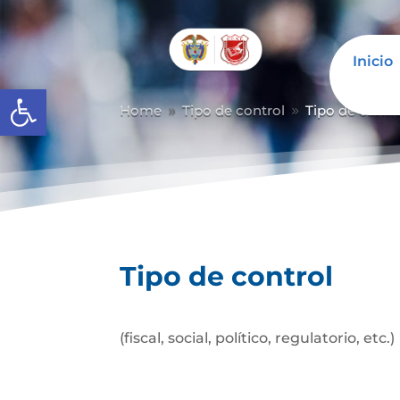
Inicio
Abrir barra de herramientas
Home
Tipo de control
Tipo de contr
9
9
Tipo de control
(fiscal, social, político, regulatorio, etc.)