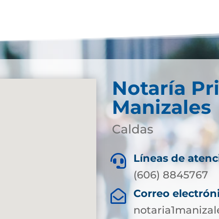
Notaría Pr
Manizales
Caldas
Líneas de atenc

(606) 8845767
Correo electrón

notaria1maniza