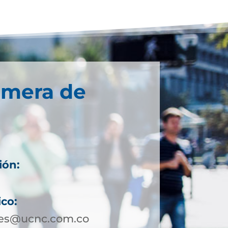
imera de
ión:
ico:
les@ucnc.com.co