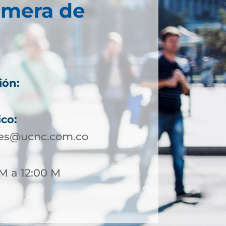
imera de
ión:
ico:
les@ucnc.com.co
M a 12:00 M