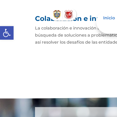
Colaboración e innovac
Inicio
Abrir barra de herramientas
La colaboración e innovación abierta e
búsqueda de soluciones a problemática
así resolver los desafíos de las entida