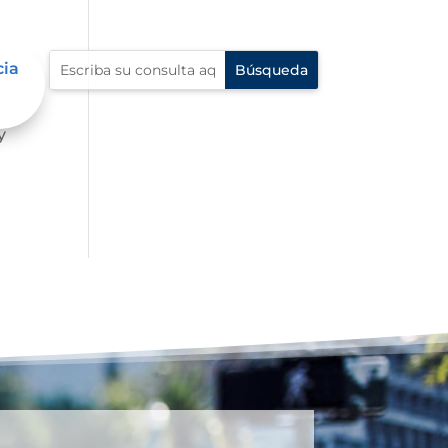
cia
 la
y