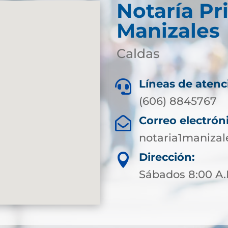
Notaría Pr
Manizales
Caldas
Líneas de atenc

(606) 8845767
Correo electrón

notaria1maniza
Dirección:

Sábados 8:00 A.