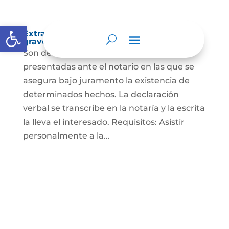
Abrir barra de herramientas
Extra-proceso o declaración bajo la
gravedad de juramento
Son declaraciones verbales o escritas
presentadas ante el notario en las que se
asegura bajo juramento la existencia de
determinados hechos. La declaración
verbal se transcribe en la notaría y la escrita
la lleva el interesado. Requisitos: Asistir
personalmente a la...