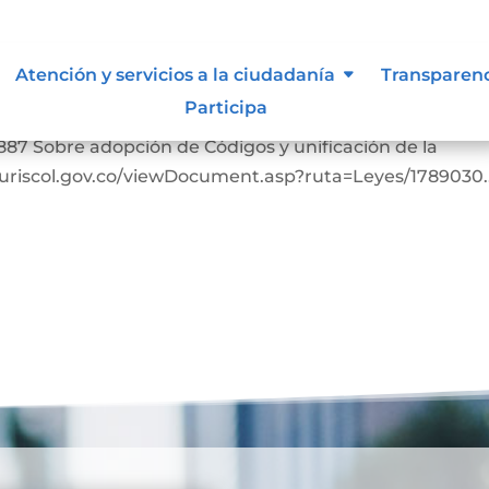
Atención y servicios a la ciudadanía
Transparen
Participa
bia. https://www.suin-juriscol.gov.co/viewDocument.as
887 Sobre adopción de Códigos y unificación de la
-juriscol.gov.co/viewDocument.asp?ruta=Leyes/1789030..