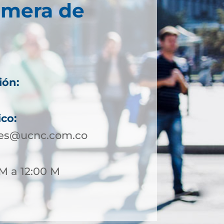
imera de
ión:
ico:
les@ucnc.com.co
M a 12:00 M