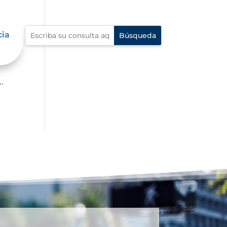
cia
p?
.