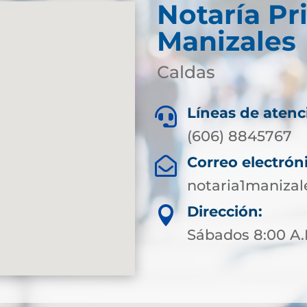
Notaría Pr
Manizales
Caldas
Líneas de atenc

(606) 8845767
Correo electrón

notaria1maniza
Dirección:

Sábados 8:00 A.