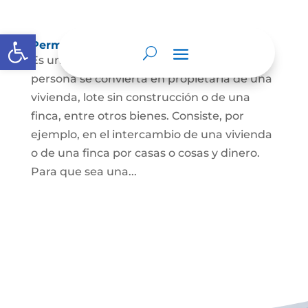
Abrir barra de herramientas
Permuta de Inmuebles
Es uno de los contratos para que una
persona se convierta en propietaria de una
vivienda, lote sin construcción o de una
finca, entre otros bienes. Consiste, por
ejemplo, en el intercambio de una vivienda
o de una finca por casas o cosas y dinero.
Para que sea una...