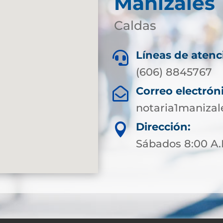
Manizales
Caldas
Líneas de atenc

(606) 8845767
Correo electrón

notaria1maniza
Dirección:

Sábados 8:00 A.