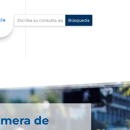
cia
imera de