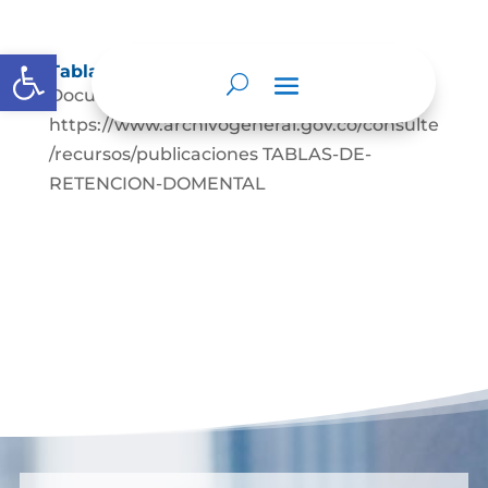
Abrir barra de herramientas
Tablas de retención documental
Documentación de apoyo
https://www.archivogeneral.gov.co/consulte
/recursos/publicaciones TABLAS-DE-
RETENCION-DOMENTAL